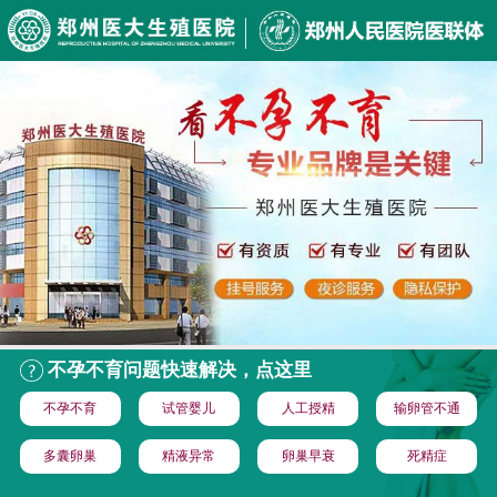
不孕不育问题快速解决，点这里
不孕不育
试管婴儿
人工授精
输卵管不通
多囊卵巢
精液异常
卵巢早衰
死精症