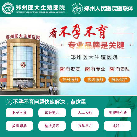
不孕不育问题快速解决，点这里
不孕不育
试管婴儿
人工授精
输卵管不通
多囊卵巢
精液异常
卵巢早衰
死精症