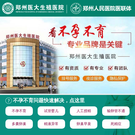
不孕不育问题快速解决，点这里
不孕不育
试管婴儿
人工授精
输卵管不通
多囊卵巢
精液异常
卵巢早衰
死精症