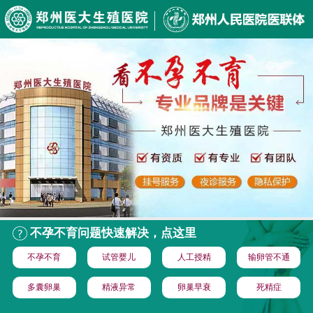
不孕不育问题快速解决，点这里
不孕不育
试管婴儿
人工授精
输卵管不通
多囊卵巢
精液异常
卵巢早衰
死精症