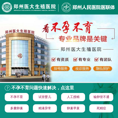
不孕不育问题快速解决，点这里
不孕不育
试管婴儿
人工授精
输卵管不通
多囊卵巢
精液异常
卵巢早衰
死精症